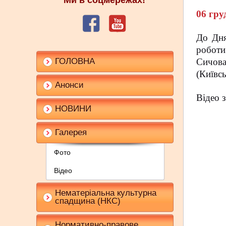
Ми в соцмережах!
06 гру
До Дня
роботи
ГОЛОВНА
Сичова
(Київсь
Анонси
Відео 
НОВИНИ
Галерея
Фото
Відео
Нематеріальна культурна
спадщина (НКС)
Нормативно-правове