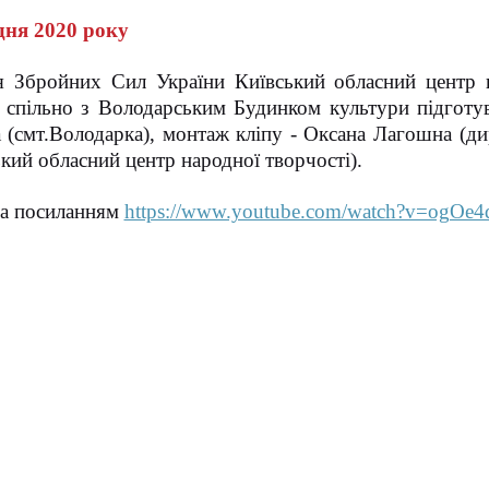
дня 2020 року
 Збройних Сил України Київський обласний центр на
 спільно з Володарським Будинком культури підготува
 (смт.Володарка), монтаж кліпу - Оксана Лагошна (д
кий обласний центр народної творчості).
за посиланням
https://www.youtube.com/watch?v=ogOe