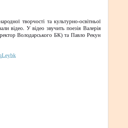
родної творчості та культурно-освітньої
ли відео. У відео звучить поезія Валерія
иректор Володарського БК) та Павло Рекун
4qLeybk