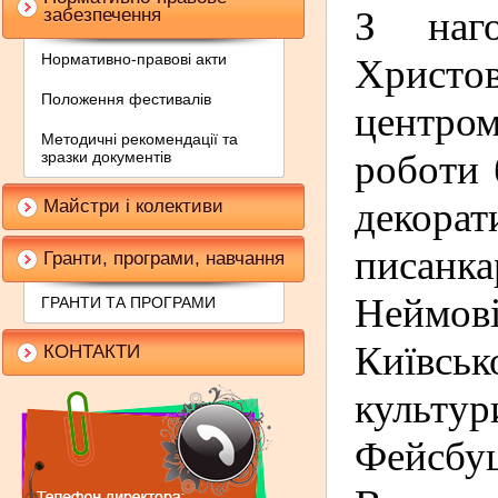
З на
забезпечення
Нормативно-правові акти
Христов
Положення фестивалів
центром
Методичні рекомендації та
роботи 
зразки документів
декора
Майстри і колективи
писанка
Гранти, програми, навчання
Неймов
ГРАНТИ ТА ПРОГРАМИ
Київськ
КОНТАКТИ
культур
Фейсбуц