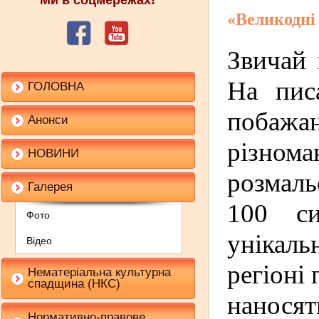
Ми в соцмережах!
«
Великодні
Звичай 
На пис
ГОЛОВНА
побажа
Анонси
різно
НОВИНИ
розмаль
Галерея
100 си
Фото
унікал
Відео
регіоні
Нематеріальна культурна
спадщина (НКС)
наносят
Нормативно-правове