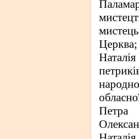
Палам
мистецт
мистець
Церква
Наталі
петрикі
народн
обласно
Петра
Олексан
Наталія