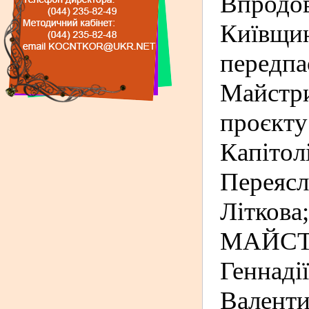
Впродо
Київщи
передпа
Майстр
проєкт
Капіто
Переяс
Літ
МАЙС
Геннаді
Валент