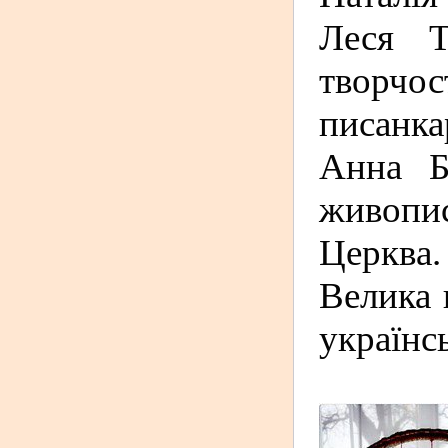
Леся 
творчо
писанка
Анна 
живопис
Церква.
Велика 
українс