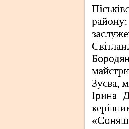
Піськів
району;
заслуж
Світла
Бородян
майстр
Зуєва, 
Ірина 
керівн
«Соня