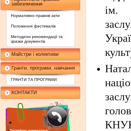
забезпечення
ім.
Нормативно-правові акти
засл
Положення фестивалів
Укра
Методичні рекомендації та
зразки документів
культ
Майстри і колективи
Нат
Гранти, програми, навчання
націо
ГРАНТИ ТА ПРОГРАМИ
КОНТАКТИ
заслу
голо
КНУ