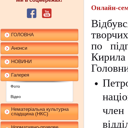
Ми в соцмережах!
Онлайн-сем
Відбувс
творчих
ГОЛОВНА
по під
Анонси
Кирила 
НОВИНИ
Головни
Галерея
Пет
Фото
націо
Відео
член
Нематеріальна культурна
спадщина (НКС)
відд
Нормативно-правове