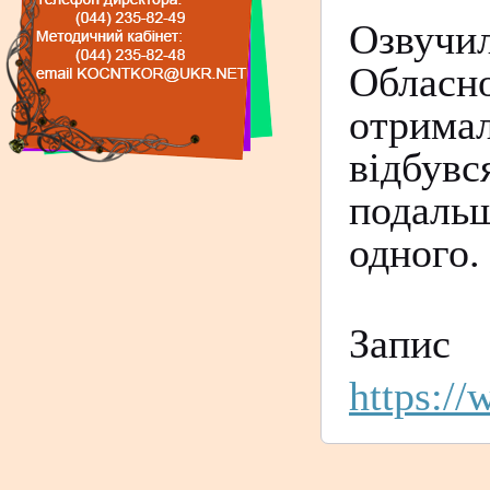
Озвучи
Обласно
отримал
відбув
подальш
одного.
Запи
https: