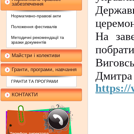
забезпечення
Держав
Нормативно-правові акти
церемон
Положення фестивалів
На зав
Методичні рекомендації та
зразки документів
побрат
Майстри і колективи
Виговс
Гранти, програми, навчання
Дмитра
ГРАНТИ ТА ПРОГРАМИ
https:/
КОНТАКТИ