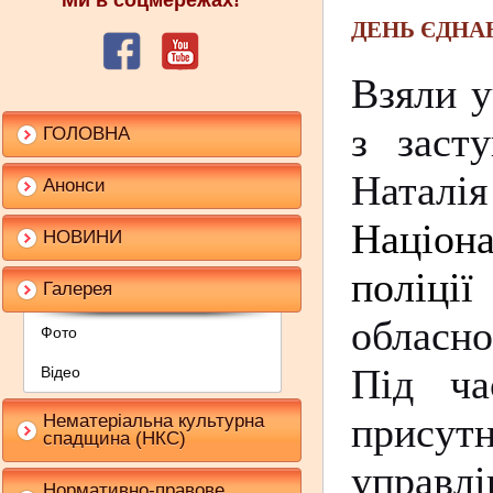
Ми в соцмережах!
ДЕНЬ ЄДНА
Взяли у
з заст
ГОЛОВНА
Наталі
Анонси
Націона
НОВИНИ
поліці
Галерея
обласно
Фото
Під ча
Відео
присут
Нематеріальна культурна
спадщина (НКС)
управлі
Нормативно-правове