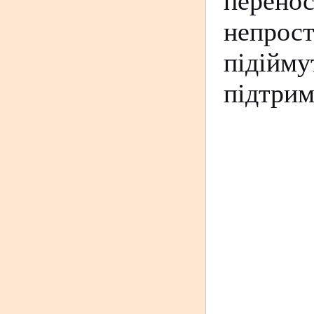
перено
непрост
підійм
підтрим