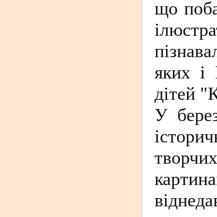
що поба
ілюстра
пізнава
яких і
дітей "
У бере
історич
творчих
картин
віднеда