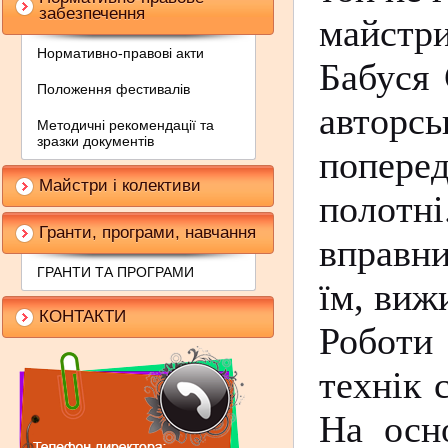
забезпечення
майстри
Нормативно-правові акти
Бабуся 
Положення фестивалів
авторс
Методичні рекомендації та
зразки документів
попере
Майстри і колективи
полотні
Гранти, програми, навчання
вправн
ГРАНТИ ТА ПРОГРАМИ
їм, виж
КОНТАКТИ
Роботи
технік 
На осн