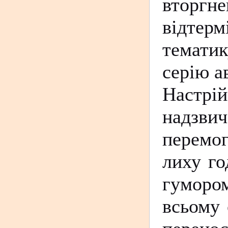
вторгн
відтер
темати
серію а
Настр
надзви
перемог
лиху го
гумором
всьому 