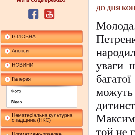
Ми в соцмережах!
ДО ДНЯ КО
Молода
Петрен
ГОЛОВНА
народи
Анонси
уваги ш
НОВИНИ
багатої
Галерея
можуть
Фото
дитинс
Відео
Максима
Нематеріальна культурна
спадщина (НКС)
той не 
Нормативно-правове