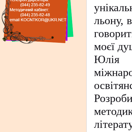
унікал
льону, 
говорит
моєї ду
Юлія П
міжнар
освітя
Розроб
методик
літерат