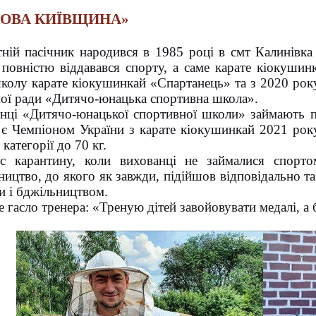
ОВА КИЇВЩИНА»
ній пасічник народився в 1985 році в смт Калинівка
 повністю віддавався спорту, а саме карате кіокушин
колу карате кіокушинкай «Спартанець» та з 2020 рок
ої ради «Дитячо-юнацька спортивна школа».
нці «Дитячо-юнацької спортивної школи» займають п
 є Чемпіоном України з карате кіокушинкай 2021 року 
 категорії до 70 кг.
с карантину, коли вихованці не займалися спорт
ництво, до якого як завжди, підійшов відповідально та
и і бджільництвом.
 гасло тренера: «Треную дітей завойовувати медалі, а 