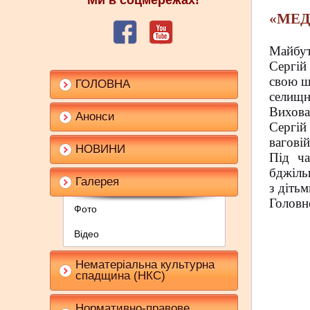
Ми в соцмережах!
«МЕД
Майбут
Сергій
свою ш
ГОЛОВНА
селищн
Вихова
Анонси
Сергій
ваговій
НОВИНИ
Під ча
бджіль
Галерея
з дітьм
Головне
Фото
Відео
Нематеріальна культурна
спадщина (НКС)
Нормативно-правове