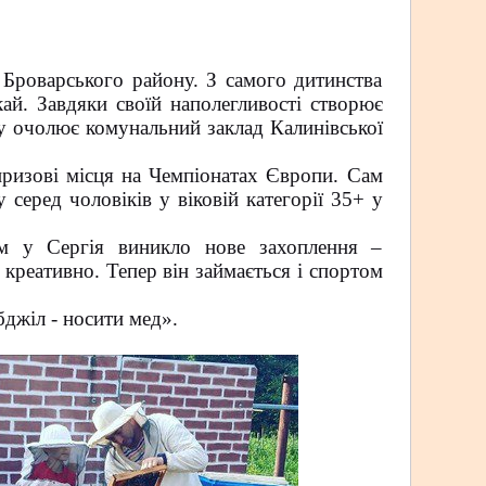
 Броварського району. З самого дитинства
кай. Завдяки своїй наполегливості створює
у очолює комунальний заклад Калинівської
ризові місця на Чемпіонатах Європи. Сам
серед чоловіків у віковій категорії 35+ у
ом у Сергія виникло нове захоплення –
 креативно. Тепер він займається і спортом
бджіл - носити мед».